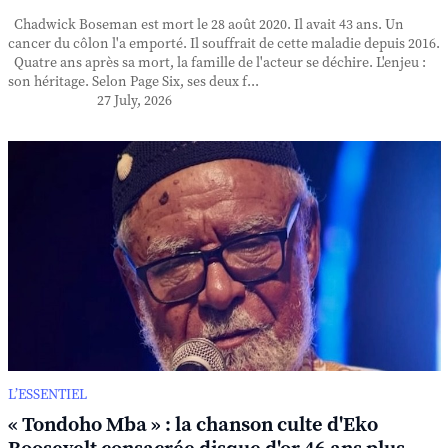
Chadwick Boseman est mort le 28 août 2020. Il avait 43 ans. Un
cancer du côlon l'a emporté. Il souffrait de cette maladie depuis 2016.
Quatre ans après sa mort, la famille de l'acteur se déchire. L'enjeu :
son héritage. Selon Page Six, ses deux f...
27 July, 2026
L’ESSENTIEL
« Tondoho Mba » : la chanson culte d'Eko