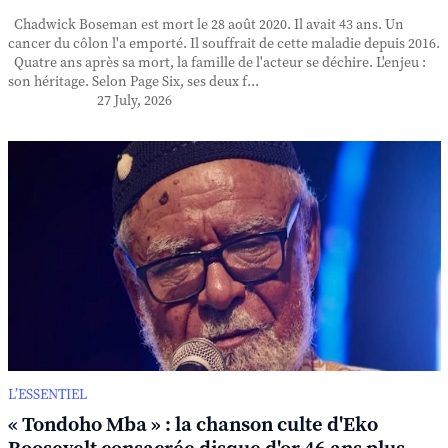
Chadwick Boseman est mort le 28 août 2020. Il avait 43 ans. Un
cancer du côlon l'a emporté. Il souffrait de cette maladie depuis 2016.
Quatre ans après sa mort, la famille de l'acteur se déchire. L'enjeu :
son héritage. Selon Page Six, ses deux f...
27 July, 2026
L’ESSENTIEL
« Tondoho Mba » : la chanson culte d'Eko