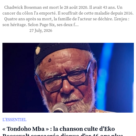
Chadwick Boseman est mort le 28 août 2020. Il avait 43 ans. Un
cancer du côlon l'a emporté. Il souffrait de cette maladie depuis 2016.
Quatre ans après sa mort, la famille de l'acteur se déchire. L'enjeu :
son héritage. Selon Page Six, ses deux f...
27 July, 2026
L’ESSENTIEL
« Tondoho Mba » : la chanson culte d'Eko