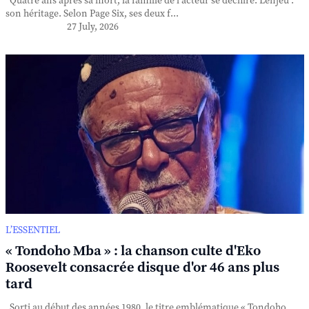
Quatre ans après sa mort, la famille de l'acteur se déchire. L'enjeu :
son héritage. Selon Page Six, ses deux f...
27 July, 2026
L’ESSENTIEL
« Tondoho Mba » : la chanson culte d'Eko
Roosevelt consacrée disque d'or 46 ans plus
tard
Sorti au début des années 1980, le titre emblématique « Tondoho