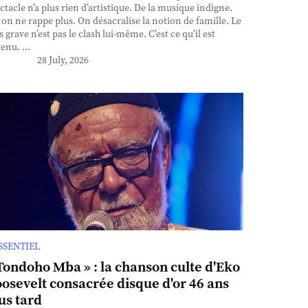
ctacle n’a plus rien d’artistique. De la musique indigne.
, on ne rappe plus. On désacralise la notion de famille. Le
s grave n’est pas le clash lui-même. C’est ce qu’il est
enu. ...
28 July, 2026
ESSENTIEL
Tondoho Mba » : la chanson culte d'Eko
osevelt consacrée disque d'or 46 ans
us tard