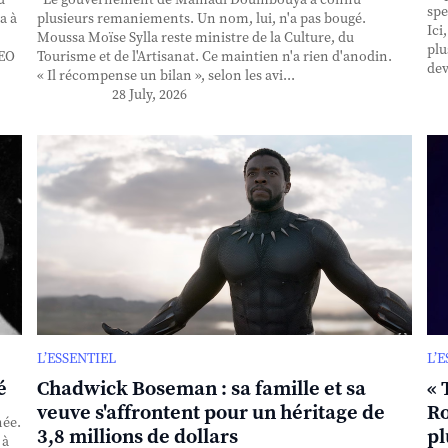
spe
a à
plusieurs remaniements. Un nom, lui, n'a pas bougé.
Ici
Moussa Moïse Sylla reste ministre de la Culture, du
plu
CEO
Tourisme et de l'Artisanat. Ce maintien n'a rien d'anodin.
dev
« Il récompense un bilan », selon les avi...
28 July, 2026
L’ESSENTIEL
L’
é
Chadwick Boseman : sa famille et sa
« 
veuve s'affrontent pour un héritage de
Ro
née.
3,8 millions de dollars
pl
 à