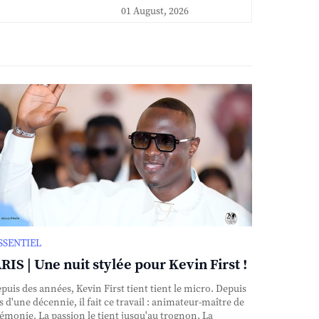
01 August, 2026
ESSENTIEL
RIS | Une nuit stylée pour Kevin First !
uis des années, Kevin First tient tient le micro. Depuis
s d'une décennie, il fait ce travail : animateur-maître de
émonie. La passion le tient jusqu'au trognon. La