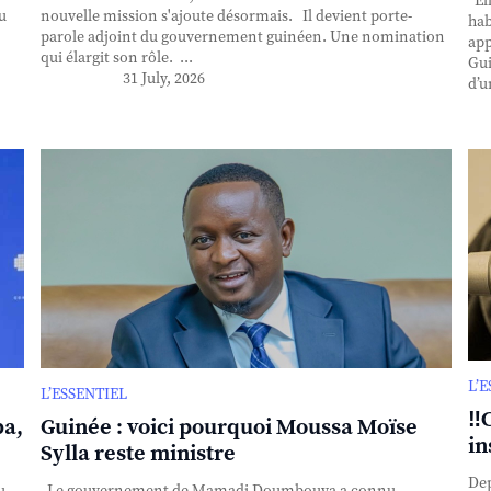
Ell
u
nouvelle mission s'ajoute désormais. Il devient porte-
hab
parole adjoint du gouvernement guinéen. Une nomination
app
qui élargit son rôle. ...
Gui
31 July, 2026
d’u
L’
L’ESSENTIEL
‼️
ba,
Guinée : voici pourquoi Moussa Moïse
in
Sylla reste ministre
Dep
u
Le gouvernement de Mamadi Doumbouya a connu