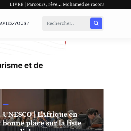
s, rêve... Mohamed se raconte
UNESCO | L'Afrique en bo
SAVIEZ-VOUS ?
UNESCO | L'Afrique en
bonne place sur la liste