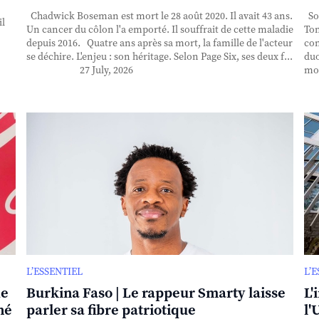
Chadwick Boseman est mort le 28 août 2020. Il avait 43 ans.
Sor
il
Un cancer du côlon l'a emporté. Il souffrait de cette maladie
Ton
depuis 2016. Quatre ans après sa mort, la famille de l'acteur
con
se déchire. L'enjeu : son héritage. Selon Page Six, ses deux f...
duo
27 July, 2026
mor
L’ESSENTIEL
L’
de
Burkina Faso | Le rappeur Smarty laisse
L'
né
parler sa fibre patriotique
l'