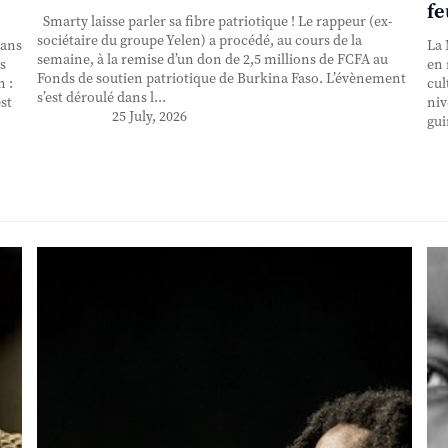
fe
Smarty laisse parler sa fibre patriotique ! Le rappeur (ex-
sociétaire du groupe Yelen) a procédé, au cours de la
 ans
La 
semaine, à la remise d’un don de 2,5 millions de FCFA au
s
en 
Fonds de soutien patriotique de Burkina Faso. L’évènement
n :
cul
s’est déroulé dans l...
st
niv
25 July, 2026
gui