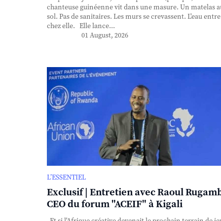
chanteuse guinéenne vit dans une masure. Un matelas a
sol. Pas de sanitaires. Les murs se crevassent. L'eau entre
chez elle. Elle lance...
01 August, 2026
L’ESSENTIEL
Exclusif | Entretien avec Raoul Rugam
CEO du forum "ACEIF" à Kigali
Et si l'Afrique créative devenait le prochain terrain de je