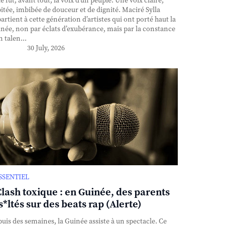
e fut, avant tout, la voix d’un peuple. Une voix claire,
itée, imbibée de douceur et de dignité. Maciré Sylla
artient à cette génération d’artistes qui ont porté haut la
née, non par éclats d’exubérance, mais par la constance
n talen...
30 July, 2026
ESSENTIEL
Clash toxique : en Guinée, des parents
s*ltés sur des beats rap (Alerte)
uis des semaines, la Guinée assiste à un spectacle. Ce