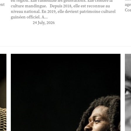
en région. Elle rassemble les générations. Elle célèbre la
ent
age
culture mandingue. Depuis 2018, elle est reconnue au
Con
niveau national. En 2019, elle devient patrimoine culturel
guinéen officiel. A...
24 July, 2026