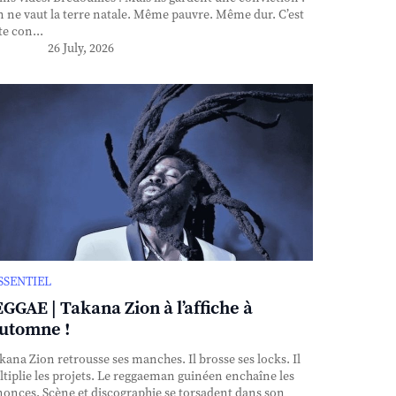
n ne vaut la terre natale. Même pauvre. Même dur. C’est
te con...
26 July, 2026
ESSENTIEL
GGAE | Takana Zion à l’affiche à
automne !
ana Zion retrousse ses manches. Il brosse ses locks. Il
tiplie les projets. Le reggaeman guinéen enchaîne les
onces. Scène et discographie se torsadent dans son