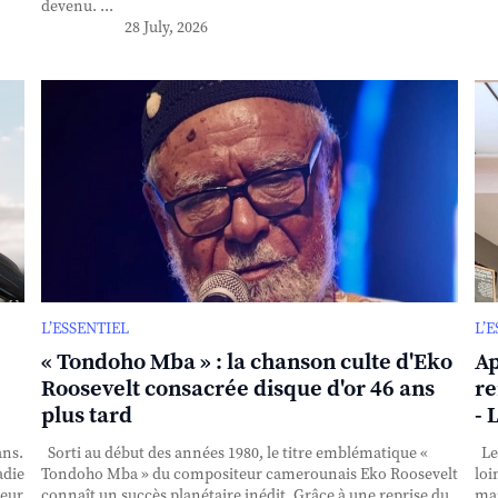
devenu. ...
28 July, 2026
L’ESSENTIEL
L’
« Tondoho Mba » : la chanson culte d'Eko
Ap
Roosevelt consacrée disque d'or 46 ans
re
plus tard
- 
ans.
Sorti au début des années 1980, le titre emblématique «
Le 
adie
Tondoho Mba » du compositeur camerounais Eko Roosevelt
loi
teur
connaît un succès planétaire inédit. Grâce à une reprise du
mai