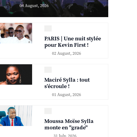
04 August, 2026
PARIS | Une nuit stylée
pour Kevin First !
02 August, 2026
Maciré Sylla : tout
s’écroule !
01 August, 2026
Moussa Moïse Sylla
monte en "grade"
31 July, 2026