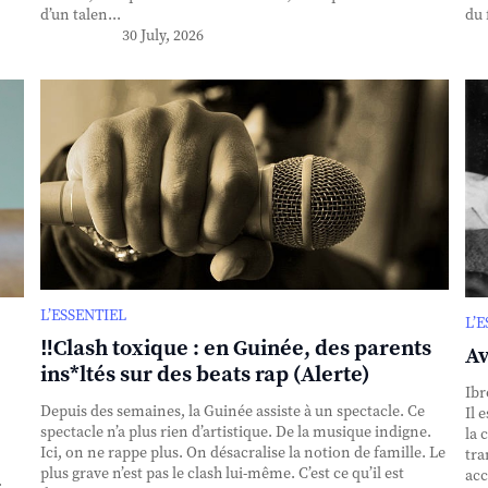
d’un talen...
du 
30 July, 2026
L’ESSENTIEL
L’
‼️Clash toxique : en Guinée, des parents
Av
ins*ltés sur des beats rap (Alerte)
Ibr
Depuis des semaines, la Guinée assiste à un spectacle. Ce
Il 
spectacle n’a plus rien d’artistique. De la musique indigne.
la 
Ici, on ne rappe plus. On désacralise la notion de famille. Le
tra
plus grave n’est pas le clash lui-même. C’est ce qu’il est
acc
.