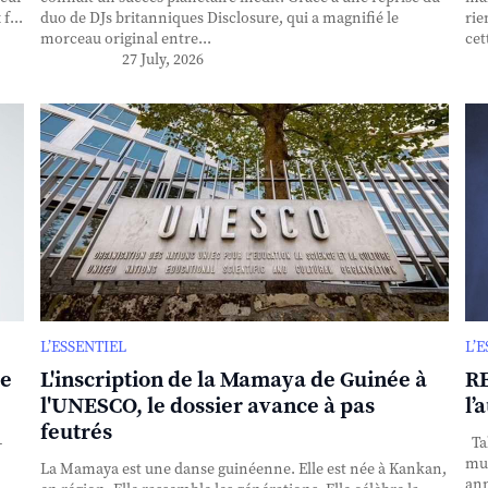
f...
duo de DJs britanniques Disclosure, qui a magnifié le
rie
morceau original entre...
cet
27 July, 2026
L’ESSENTIEL
L’
se
L'inscription de la Mamaya de Guinée à
RE
l'UNESCO, le dossier avance à pas
l’
feutrés
-
Tak
mul
La Mamaya est une danse guinéenne. Elle est née à Kankan,
ann