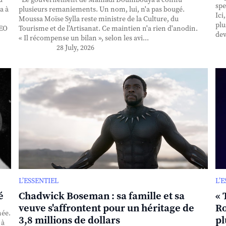
spe
a à
plusieurs remaniements. Un nom, lui, n'a pas bougé.
Ici
Moussa Moïse Sylla reste ministre de la Culture, du
plu
CEO
Tourisme et de l'Artisanat. Ce maintien n'a rien d'anodin.
dev
« Il récompense un bilan », selon les avi...
28 July, 2026
L’ESSENTIEL
L’
é
Chadwick Boseman : sa famille et sa
« 
veuve s'affrontent pour un héritage de
Ro
née.
3,8 millions de dollars
pl
 à