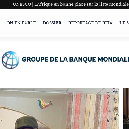
rique en bonne place sur la liste mondiale
Panaf #9 à B
ON EN PARLE
DOSSIER
REPORTAGE DE RITA
LE 