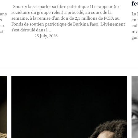
fe
Smarty laisse parler sa fibre patriotique ! Le rappeur (ex-
sociétaire du groupe Yelen) a procédé, au cours de la
 ans
La 
semaine, à la remise d’un don de 2,5 millions de FCFA au
s
en 
Fonds de soutien patriotique de Burkina Faso. L’évènement
n :
cul
s’est déroulé dans l...
st
niv
25 July, 2026
gui