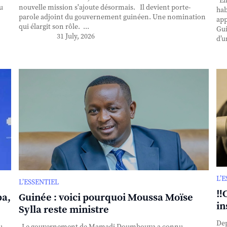
Ell
u
nouvelle mission s'ajoute désormais. Il devient porte-
hab
parole adjoint du gouvernement guinéen. Une nomination
app
qui élargit son rôle. ...
Gui
31 July, 2026
d’u
L’
L’ESSENTIEL
‼️
ba,
Guinée : voici pourquoi Moussa Moïse
in
Sylla reste ministre
Dep
u
Le gouvernement de Mamadi Doumbouya a connu