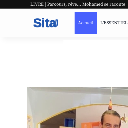
E | Parcours, rêve... Mohamed se raconte
UNESCO | L'Af
Accueil
L’ESSENTIEL