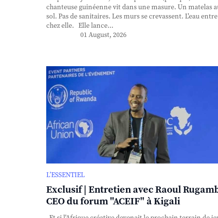
chanteuse guinéenne vit dans une masure. Un matelas a
sol. Pas de sanitaires. Les murs se crevassent. L'eau entre
chez elle. Elle lance...
01 August, 2026
L’ESSENTIEL
Exclusif | Entretien avec Raoul Rugam
CEO du forum "ACEIF" à Kigali
Et si l'Afrique créative devenait le prochain terrain de je