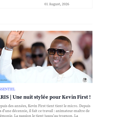
01 August, 2026
ESSENTIEL
RIS | Une nuit stylée pour Kevin First !
uis des années, Kevin First tient tient le micro. Depuis
s d'une décennie, il fait ce travail : animateur-maître de
émonie. La passion le tient jusqu'au trognon. La