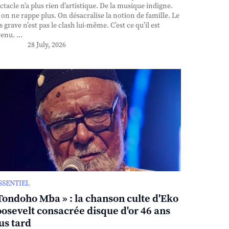
ctacle n’a plus rien d’artistique. De la musique indigne.
, on ne rappe plus. On désacralise la notion de famille. Le
s grave n’est pas le clash lui-même. C’est ce qu’il est
enu. ...
28 July, 2026
ESSENTIEL
Tondoho Mba » : la chanson culte d'Eko
osevelt consacrée disque d'or 46 ans
us tard