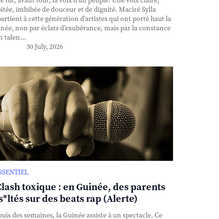
e fut, avant tout, la voix d’un peuple. Une voix claire,
itée, imbibée de douceur et de dignité. Maciré Sylla
artient à cette génération d’artistes qui ont porté haut la
née, non par éclats d’exubérance, mais par la constance
n talen...
30 July, 2026
ESSENTIEL
Clash toxique : en Guinée, des parents
s*ltés sur des beats rap (Alerte)
uis des semaines, la Guinée assiste à un spectacle. Ce