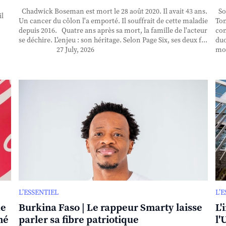
Chadwick Boseman est mort le 28 août 2020. Il avait 43 ans.
Sor
il
Un cancer du côlon l'a emporté. Il souffrait de cette maladie
Ton
depuis 2016. Quatre ans après sa mort, la famille de l'acteur
con
se déchire. L'enjeu : son héritage. Selon Page Six, ses deux f...
duo
27 July, 2026
mor
L’ESSENTIEL
L’
de
Burkina Faso | Le rappeur Smarty laisse
L'
né
parler sa fibre patriotique
l'