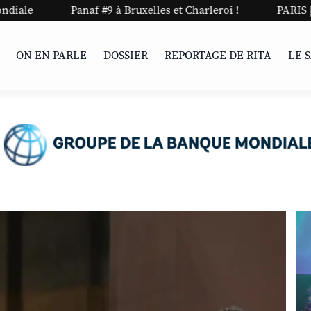
f #9 à Bruxelles et Charleroi !
PARIS | Une nuit stylée po
ON EN PARLE
DOSSIER
REPORTAGE DE RITA
LE 