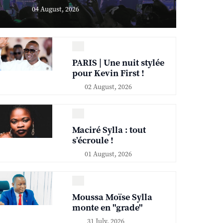
04 August, 2026
PARIS | Une nuit stylée
pour Kevin First !
02 August, 2026
Maciré Sylla : tout
s’écroule !
01 August, 2026
Moussa Moïse Sylla
monte en "grade"
31 July, 2026