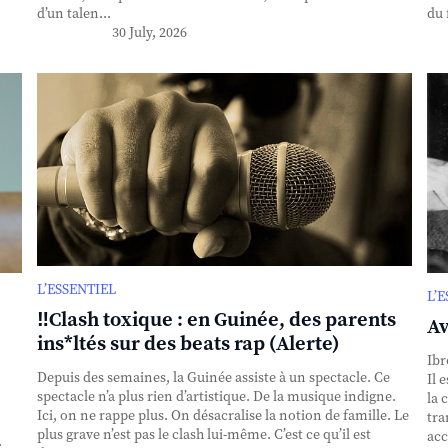
d’un talen...
du 
30 July, 2026
L’ESSENTIEL
L’
‼️Clash toxique : en Guinée, des parents
Av
ins*ltés sur des beats rap (Alerte)
Ibr
Depuis des semaines, la Guinée assiste à un spectacle. Ce
Il 
spectacle n’a plus rien d’artistique. De la musique indigne.
la 
Ici, on ne rappe plus. On désacralise la notion de famille. Le
tra
plus grave n’est pas le clash lui-même. C’est ce qu’il est
acc
.