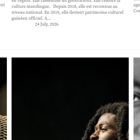
en région. Elle rassemble les générations. Elle célèbre la
ent
age
culture mandingue. Depuis 2018, elle est reconnue au
Con
niveau national. En 2019, elle devient patrimoine culturel
guinéen officiel. A...
24 July, 2026