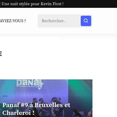
ur Kevin First !
SAVIEZ-VOUS ?
Panaf #9 à Bruxelles et
Charleroi !