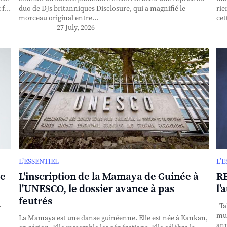
f...
duo de DJs britanniques Disclosure, qui a magnifié le
rie
morceau original entre...
cet
27 July, 2026
L’ESSENTIEL
L’
se
L'inscription de la Mamaya de Guinée à
RE
l'UNESCO, le dossier avance à pas
l’
feutrés
-
Tak
mul
La Mamaya est une danse guinéenne. Elle est née à Kankan,
ann