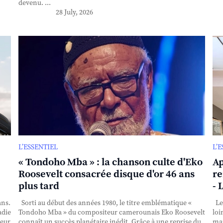
devenu. ...
28 July, 2026
L’ESSENTIEL
L’
« Tondoho Mba » : la chanson culte d'Eko
Ap
Roosevelt consacrée disque d'or 46 ans
re
plus tard
- 
ans.
Sorti au début des années 1980, le titre emblématique «
Le 
adie
Tondoho Mba » du compositeur camerounais Eko Roosevelt
loi
teur
connaît un succès planétaire inédit. Grâce à une reprise du
mai