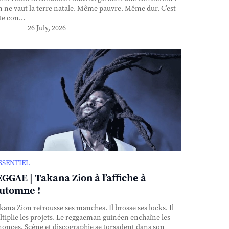
n ne vaut la terre natale. Même pauvre. Même dur. C’est
te con...
26 July, 2026
ESSENTIEL
GGAE | Takana Zion à l’affiche à
automne !
ana Zion retrousse ses manches. Il brosse ses locks. Il
tiplie les projets. Le reggaeman guinéen enchaîne les
onces. Scène et discographie se torsadent dans son