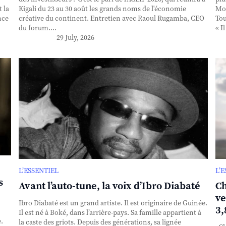
 la
Kigali du 23 au 30 août les grands noms de l'économie
Mou
nce
créative du continent. Entretien avec Raoul Rugamba, CEO
Tou
du forum....
« I
29 July, 2026
L’ESSENTIEL
L’
s
Avant l’auto-tune, la voix d’Ibro Diabaté
Ch
ve
Ibro Diabaté est un grand artiste. Il est originaire de Guinée.
3,
Il est né à Boké, dans l’arrière-pays. Sa famille appartient à
.
la caste des griots. Depuis des générations, sa lignée