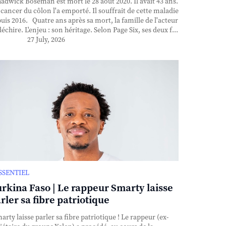
dwick Boseman est mort le 28 août 2020. Il avait 43 ans.
cancer du côlon l'a emporté. Il souffrait de cette maladie
uis 2016. Quatre ans après sa mort, la famille de l'acteur
déchire. L'enjeu : son héritage. Selon Page Six, ses deux f...
27 July, 2026
ESSENTIEL
rkina Faso | Le rappeur Smarty laisse
rler sa fibre patriotique
rty laisse parler sa fibre patriotique ! Le rappeur (ex-