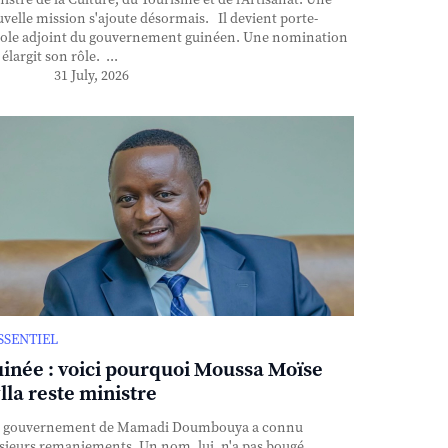
istre de la Culture, du Tourisme et de l'Artisanat. Une
velle mission s'ajoute désormais. Il devient porte-
ole adjoint du gouvernement guinéen. Une nomination
 élargit son rôle. ...
31 July, 2026
ESSENTIEL
inée : voici pourquoi Moussa Moïse
lla reste ministre
 gouvernement de Mamadi Doumbouya a connu
sieurs remaniements. Un nom, lui, n'a pas bougé.