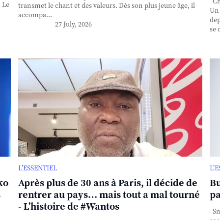
Cha
. Le
transmet le chant et des valeurs. Dès son plus jeune âge, il
Un 
accompa...
dep
27 July, 2026
se 
L’ESSENTIEL
L’
ko
Après plus de 30 ans à Paris, il décide de
Bu
s
rentrer au pays… mais tout a mal tourné
pa
- L’histoire de #Wantos
Sma