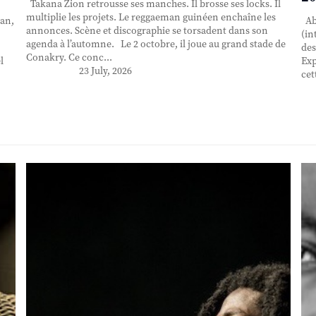
Takana Zion retrousse ses manches. Il brosse ses locks. Il
multiplie les projets. Le reggaeman guinéen enchaîne les
an,
Abd
annonces. Scène et discographie se torsadent dans son
(in
agenda à l’automne. Le 2 octobre, il joue au grand stade de
des
Conakry. Ce conc...
l
Exp
23 July, 2026
cet