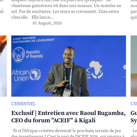
de
disques. Aujourd’hui, elle n’a plus rien (presque). La
min
chanteuse guinéenne vit dans une masure. Un matelas au
nou
al-
sol. Pas de sanitaires. Les murs se crevassent. L'eau entre
par
chez elle. Elle lance...
qui
01 August, 2026
L’ESSENTIEL
L’
Exclusif | Entretien avec Raoul Rugamba,
Gu
CEO du forum "ACEIF" à Kigali
Sy
Et si l'Afrique créative devenait le prochain terrain de jeu
Le
des investisseurs ? C'est le pari de l'ACEIF 2026, qui réunira à
plu