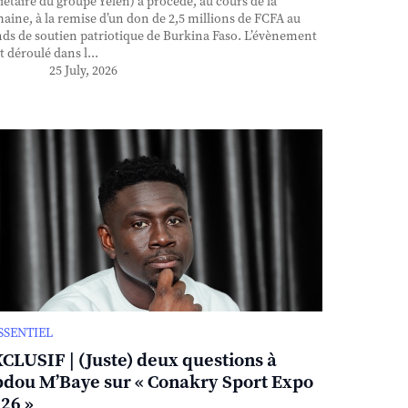
iétaire du groupe Yelen) a procédé, au cours de la
aine, à la remise d’un don de 2,5 millions de FCFA au
ds de soutien patriotique de Burkina Faso. L’évènement
st déroulé dans l...
25 July, 2026
ESSENTIEL
CLUSIF | (Juste) deux questions à
dou M’Baye sur « Conakry Sport Expo
26 »