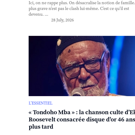
Ici, on ne rappe plus. On désacralise la notion de famille
plus grave n’est pas le clash lui-même. C’est ce qu’il est
devenu. ...
28 July, 2026
L’ESSENTIEL
« Tondoho Mba » : la chanson culte d'E
Roosevelt consacrée disque d'or 46 an
plus tard