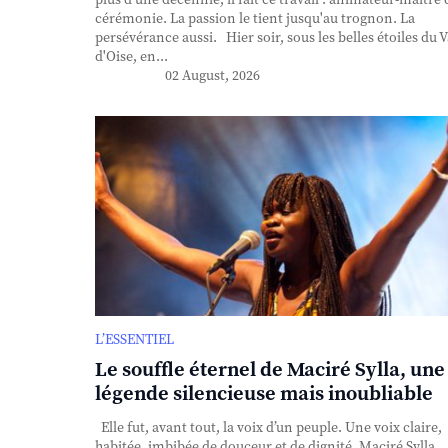
plus d'une décennie, il fait ce travail : animateur-maître 
cérémonie. La passion le tient jusqu'au trognon. La
persévérance aussi. Hier soir, sous les belles étoiles du V
d'Oise, en...
02 August, 2026
L’ESSENTIEL
Le souffle éternel de Maciré Sylla, une
légende silencieuse mais inoubliable
Elle fut, avant tout, la voix d’un peuple. Une voix claire,
habitée, imbibée de douceur et de dignité. Maciré Sylla