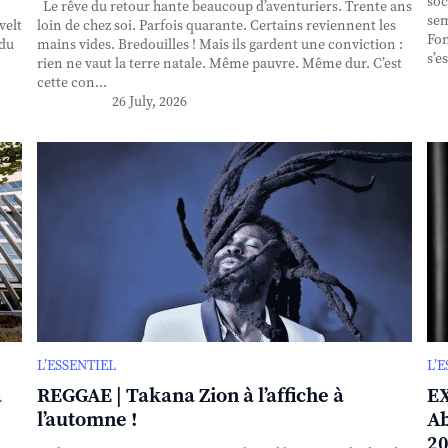
soc
Le rêve du retour hante beaucoup d’aventuriers. Trente ans
sem
velt
loin de chez soi. Parfois quarante. Certains reviennent les
Fon
 du
mains vides. Bredouilles ! Mais ils gardent une conviction :
s’e
rien ne vaut la terre natale. Même pauvre. Même dur. C’est
cette con...
26 July, 2026
L’ESSENTIEL
L’
à
REGGAE | Takana Zion à l’affiche à
EX
l’automne !
Ab
20