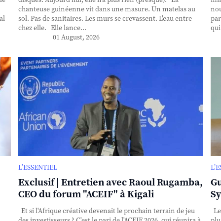
de
disques. Aujourd’hui, elle n’a plus rien (presque). La
min
chanteuse guinéenne vit dans une masure. Un matelas au
nou
al-
sol. Pas de sanitaires. Les murs se crevassent. L'eau entre
par
chez elle. Elle lance...
qui
01 August, 2026
L’ESSENTIEL
L’
Exclusif | Entretien avec Raoul Rugamba,
Gu
CEO du forum "ACEIF" à Kigali
Sy
Et si l'Afrique créative devenait le prochain terrain de jeu
Le
des investisseurs ? C'est le pari de l'ACEIF 2026, qui réunira à
plu