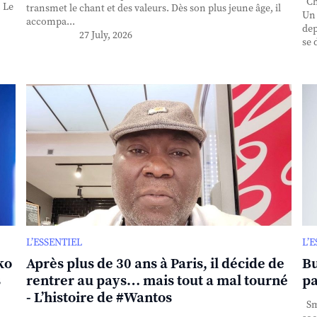
Cha
. Le
transmet le chant et des valeurs. Dès son plus jeune âge, il
Un 
accompa...
dep
27 July, 2026
se 
L’ESSENTIEL
L’
ko
Après plus de 30 ans à Paris, il décide de
Bu
s
rentrer au pays… mais tout a mal tourné
pa
- L’histoire de #Wantos
Sma