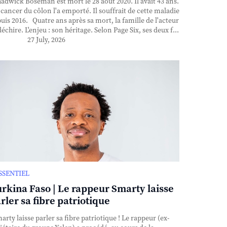
dwick Boseman est mort le 28 août 2020. Il avait 43 ans.
cancer du côlon l'a emporté. Il souffrait de cette maladie
uis 2016. Quatre ans après sa mort, la famille de l'acteur
déchire. L'enjeu : son héritage. Selon Page Six, ses deux f...
27 July, 2026
ESSENTIEL
rkina Faso | Le rappeur Smarty laisse
rler sa fibre patriotique
rty laisse parler sa fibre patriotique ! Le rappeur (ex-