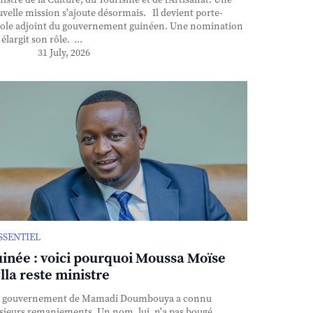
istre de la Culture, du Tourisme et de l'Artisanat. Une
velle mission s'ajoute désormais. Il devient porte-
ole adjoint du gouvernement guinéen. Une nomination
 élargit son rôle. ...
31 July, 2026
ESSENTIEL
inée : voici pourquoi Moussa Moïse
lla reste ministre
 gouvernement de Mamadi Doumbouya a connu
sieurs remaniements. Un nom, lui, n'a pas bougé.