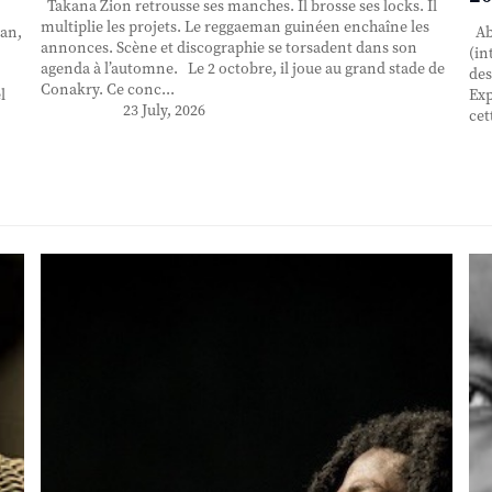
Takana Zion retrousse ses manches. Il brosse ses locks. Il
multiplie les projets. Le reggaeman guinéen enchaîne les
an,
Abd
annonces. Scène et discographie se torsadent dans son
(in
agenda à l’automne. Le 2 octobre, il joue au grand stade de
des
Conakry. Ce conc...
l
Exp
23 July, 2026
cet