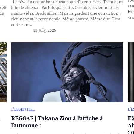
soc
Le rêve du retour hante beaucoup d’aventuriers. Trente ans
sem
velt
loin de chez soi. Parfois quarante. Certains reviennent les
Fon
 du
mains vides. Bredouilles ! Mais ils gardent une conviction :
s’e
rien ne vaut la terre natale. Même pauvre. Même dur. C’est
cette con...
26 July, 2026
L’ESSENTIEL
L’
à
REGGAE | Takana Zion à l’affiche à
EX
l’automne !
Ab
20