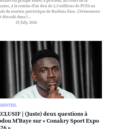
iétaire du groupe Yelen) a procédé, au cours de la
aine, à la remise d’un don de 2,5 millions de FCFA au
ds de soutien patriotique de Burkina Faso. L’évènement
st déroulé dans l...
25 July, 2026
ESSENTIEL
CLUSIF | (Juste) deux questions à
dou M’Baye sur « Conakry Sport Expo
26 »