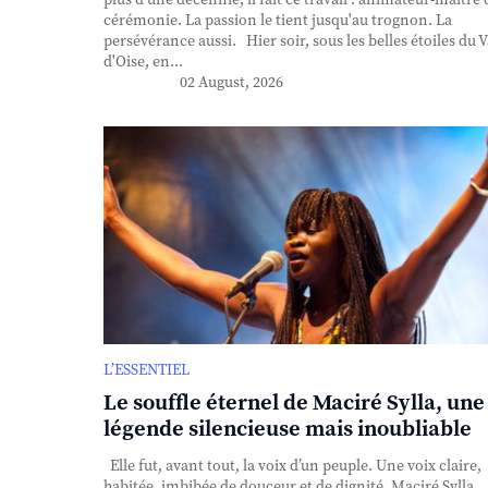
plus d'une décennie, il fait ce travail : animateur-maître 
cérémonie. La passion le tient jusqu'au trognon. La
persévérance aussi. Hier soir, sous les belles étoiles du V
d'Oise, en...
02 August, 2026
L’ESSENTIEL
Le souffle éternel de Maciré Sylla, une
légende silencieuse mais inoubliable
Elle fut, avant tout, la voix d’un peuple. Une voix claire,
habitée, imbibée de douceur et de dignité. Maciré Sylla