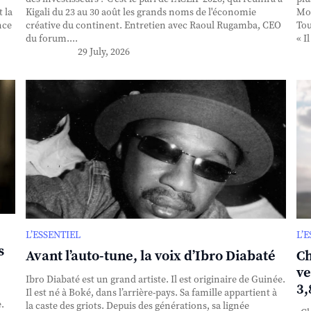
 la
Kigali du 23 au 30 août les grands noms de l'économie
Mou
nce
créative du continent. Entretien avec Raoul Rugamba, CEO
Tou
du forum....
« I
29 July, 2026
L’ESSENTIEL
L’
s
Avant l’auto-tune, la voix d’Ibro Diabaté
Ch
ve
Ibro Diabaté est un grand artiste. Il est originaire de Guinée.
3,
Il est né à Boké, dans l’arrière-pays. Sa famille appartient à
.
la caste des griots. Depuis des générations, sa lignée