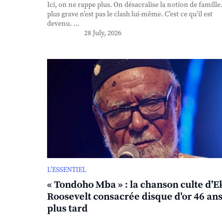
Ici, on ne rappe plus. On désacralise la notion de famille
plus grave n’est pas le clash lui-même. C’est ce qu’il est
devenu. ...
28 July, 2026
L’ESSENTIEL
« Tondoho Mba » : la chanson culte d'E
Roosevelt consacrée disque d'or 46 an
plus tard