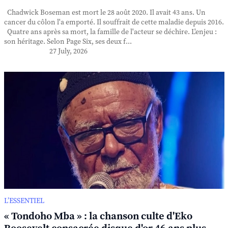
Chadwick Boseman est mort le 28 août 2020. Il avait 43 ans. Un
cancer du côlon l'a emporté. Il souffrait de cette maladie depuis 2016.
Quatre ans après sa mort, la famille de l'acteur se déchire. L'enjeu :
son héritage. Selon Page Six, ses deux f...
27 July, 2026
L’ESSENTIEL
« Tondoho Mba » : la chanson culte d'Eko