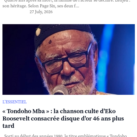
Quatre ans après sa mort, la famille de l'acteur se déchire. L'enjeu :
son héritage. Selon Page Six, ses deux f...
27 July, 2026
L’ESSENTIEL
« Tondoho Mba » : la chanson culte d'Eko
Roosevelt consacrée disque d'or 46 ans plus
tard
Sorti au début des années 1980, le titre emblématique « Tondoho