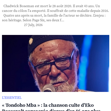
Chadwick Boseman est mort le 28 août 2020. Il avait 43 ans. Un
cancer du côlon l'a emporté. Il souffrait de cette maladie depuis 2016.
Quatre ans après sa mort, la famille de l'acteur se déchire. L'enjeu :
son héritage. Selon Page Six, ses deux f...
27 July, 2026
L’ESSENTIEL
« Tondoho Mba » : la chanson culte d'Eko