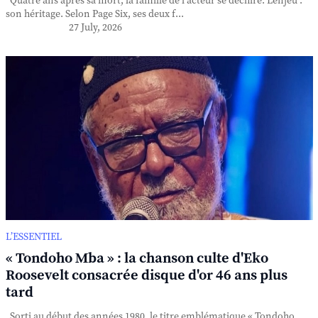
Quatre ans après sa mort, la famille de l'acteur se déchire. L'enjeu :
son héritage. Selon Page Six, ses deux f...
27 July, 2026
L’ESSENTIEL
« Tondoho Mba » : la chanson culte d'Eko
Roosevelt consacrée disque d'or 46 ans plus
tard
Sorti au début des années 1980, le titre emblématique « Tondoho