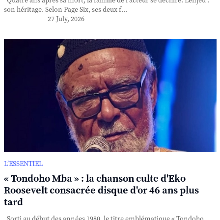
Quatre ans après sa mort, la famille de l'acteur se déchire. L'enjeu :
son héritage. Selon Page Six, ses deux f...
27 July, 2026
L’ESSENTIEL
« Tondoho Mba » : la chanson culte d'Eko
Roosevelt consacrée disque d'or 46 ans plus
tard
Sorti au début des années 1980, le titre emblématique « Tondoho