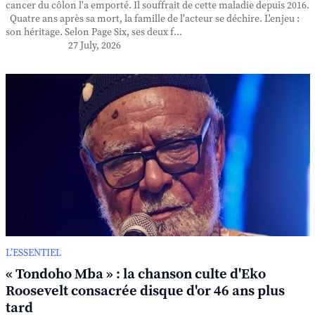
cancer du côlon l'a emporté. Il souffrait de cette maladie depuis 2016.
Quatre ans après sa mort, la famille de l'acteur se déchire. L'enjeu :
son héritage. Selon Page Six, ses deux f...
27 July, 2026
L’ESSENTIEL
« Tondoho Mba » : la chanson culte d'Eko
Roosevelt consacrée disque d'or 46 ans plus
tard