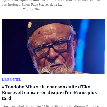
Quatre ans après sa mort, la famille de l'acteur se déchire. L'enjeu :
son héritage. Selon Page Six, ses deux f...
27 July, 2026
L’ESSENTIEL
« Tondoho Mba » : la chanson culte d'Eko
Roosevelt consacrée disque d'or 46 ans plus
tard
Sorti au début des années 1980, le titre emblématique « Tondoho