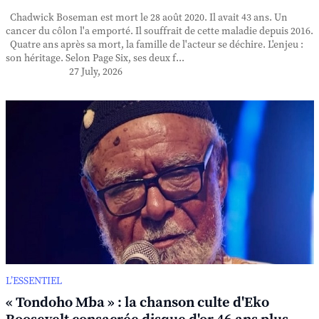
Chadwick Boseman est mort le 28 août 2020. Il avait 43 ans. Un
cancer du côlon l'a emporté. Il souffrait de cette maladie depuis 2016.
Quatre ans après sa mort, la famille de l'acteur se déchire. L'enjeu :
son héritage. Selon Page Six, ses deux f...
27 July, 2026
L’ESSENTIEL
« Tondoho Mba » : la chanson culte d'Eko