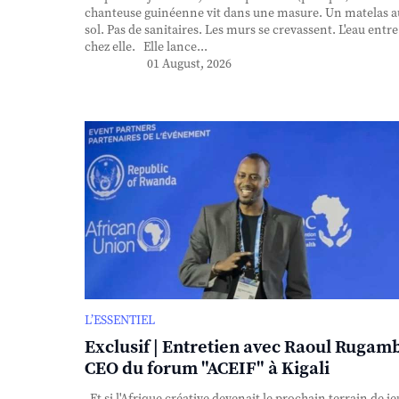
chanteuse guinéenne vit dans une masure. Un matelas a
sol. Pas de sanitaires. Les murs se crevassent. L'eau entre
chez elle. Elle lance...
01 August, 2026
L’ESSENTIEL
Exclusif | Entretien avec Raoul Rugam
CEO du forum "ACEIF" à Kigali
Et si l'Afrique créative devenait le prochain terrain de je