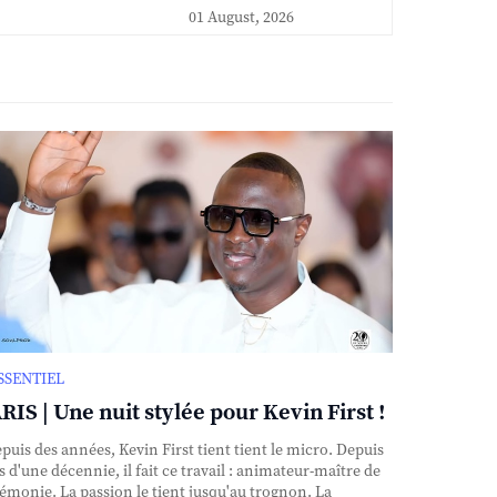
01 August, 2026
ESSENTIEL
RIS | Une nuit stylée pour Kevin First !
uis des années, Kevin First tient tient le micro. Depuis
s d'une décennie, il fait ce travail : animateur-maître de
émonie. La passion le tient jusqu'au trognon. La