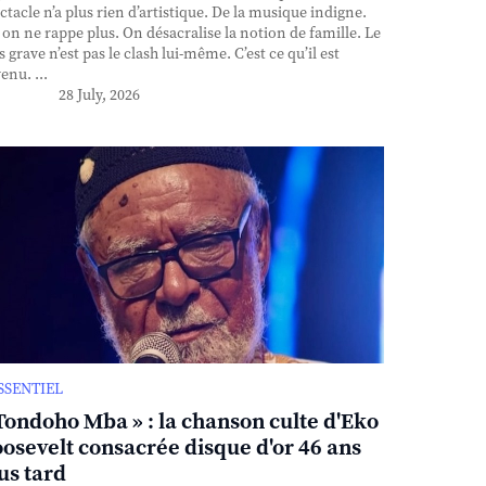
ctacle n’a plus rien d’artistique. De la musique indigne.
, on ne rappe plus. On désacralise la notion de famille. Le
s grave n’est pas le clash lui-même. C’est ce qu’il est
enu. ...
28 July, 2026
ESSENTIEL
Tondoho Mba » : la chanson culte d'Eko
osevelt consacrée disque d'or 46 ans
us tard