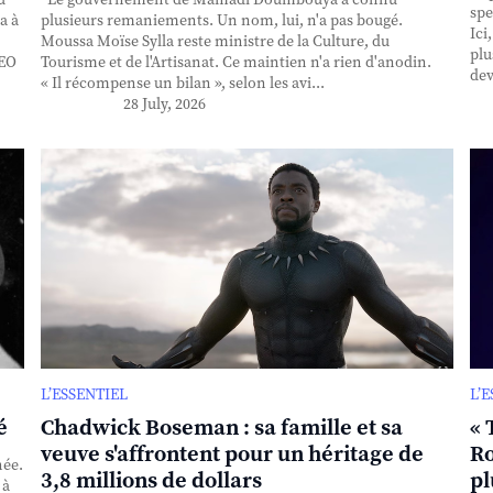
spe
a à
plusieurs remaniements. Un nom, lui, n'a pas bougé.
Ici
Moussa Moïse Sylla reste ministre de la Culture, du
plu
CEO
Tourisme et de l'Artisanat. Ce maintien n'a rien d'anodin.
dev
« Il récompense un bilan », selon les avi...
28 July, 2026
L’ESSENTIEL
L’
é
Chadwick Boseman : sa famille et sa
« 
veuve s'affrontent pour un héritage de
Ro
née.
3,8 millions de dollars
pl
 à