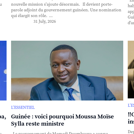
Ell
u
nouvelle mission s'ajoute désormais. Il devient porte-
hab
parole adjoint du gouvernement guinéen. Une nomination
app
qui élargit son rôle. ...
Gui
31 July, 2026
d’u
L’
L’ESSENTIEL
‼️
ba,
Guinée : voici pourquoi Moussa Moïse
in
Sylla reste ministre
Dep
u
Le gouvernement de Mamadi Doumbouya a connu