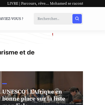
s, rêve... Mohamed se raconte
UNESCO | L'Afrique en bo
SAVIEZ-VOUS ?
UNESCO | L'Afrique en
bonne place sur la liste