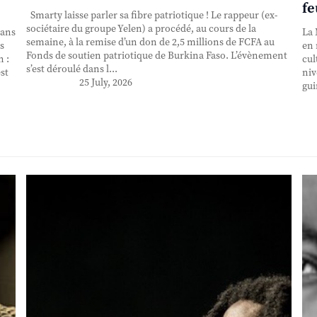
fe
Smarty laisse parler sa fibre patriotique ! Le rappeur (ex-
sociétaire du groupe Yelen) a procédé, au cours de la
 ans
La 
semaine, à la remise d’un don de 2,5 millions de FCFA au
s
en 
Fonds de soutien patriotique de Burkina Faso. L’évènement
n :
cul
s’est déroulé dans l...
st
niv
25 July, 2026
gui