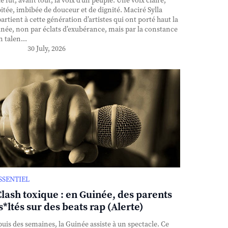
e fut, avant tout, la voix d’un peuple. Une voix claire,
itée, imbibée de douceur et de dignité. Maciré Sylla
artient à cette génération d’artistes qui ont porté haut la
née, non par éclats d’exubérance, mais par la constance
n talen...
30 July, 2026
ESSENTIEL
Clash toxique : en Guinée, des parents
s*ltés sur des beats rap (Alerte)
uis des semaines, la Guinée assiste à un spectacle. Ce