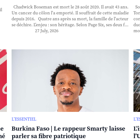
Chadwick Boseman est mort le 28 août 2020. Il avait 43 ans.
Sor
il
Un cancer du côlon l'a emporté. Il souffrait de cette maladie
Ton
depuis 2016. Quatre ans après sa mort, la famille de l'acteur
con
se déchire. L'enjeu : son héritage. Selon Page Six, ses deux f...
duo
27 July, 2026
mor
L’ESSENTIEL
L’
de
Burkina Faso | Le rappeur Smarty laisse
L'
né
parler sa fibre patriotique
l'