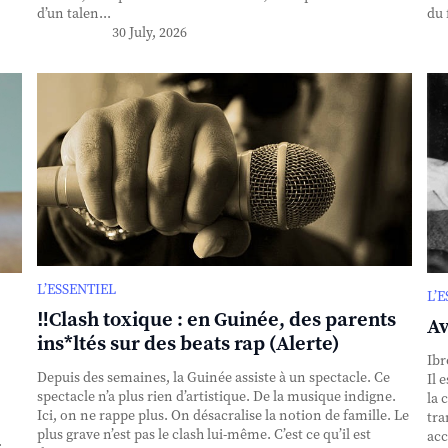
d’un talen...
du 
30 July, 2026
L’ESSENTIEL
L’
‼️Clash toxique : en Guinée, des parents
Av
ins*ltés sur des beats rap (Alerte)
Ibr
Depuis des semaines, la Guinée assiste à un spectacle. Ce
Il 
spectacle n’a plus rien d’artistique. De la musique indigne.
la 
Ici, on ne rappe plus. On désacralise la notion de famille. Le
tra
plus grave n’est pas le clash lui-même. C’est ce qu’il est
acc
.