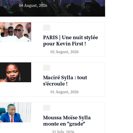
04 August, 2026
PARIS | Une nuit stylée
pour Kevin First !
02 August, 2026
Maciré Sylla : tout
s’écroule !
01 August, 2026
Moussa Moïse Sylla
monte en "grade"
31 July, 2026