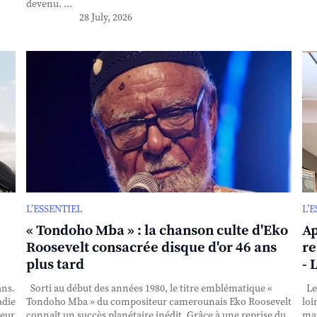
devenu. ...
28 July, 2026
L’ESSENTIEL
L’
« Tondoho Mba » : la chanson culte d'Eko
Ap
Roosevelt consacrée disque d'or 46 ans
re
plus tard
- 
ans.
Sorti au début des années 1980, le titre emblématique «
Le 
adie
Tondoho Mba » du compositeur camerounais Eko Roosevelt
loi
teur
connaît un succès planétaire inédit. Grâce à une reprise du
mai