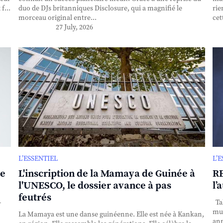
f...
duo de DJs britanniques Disclosure, qui a magnifié le
rie
morceau original entre...
cet
27 July, 2026
L’ESSENTIEL
L’
se
L'inscription de la Mamaya de Guinée à
RE
l'UNESCO, le dossier avance à pas
l’
feutrés
-
Tak
mul
La Mamaya est une danse guinéenne. Elle est née à Kankan,
ann