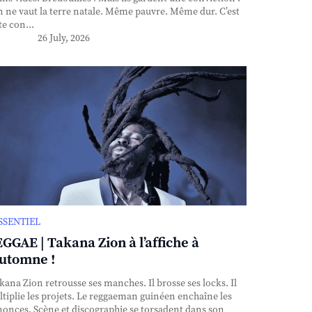
n ne vaut la terre natale. Même pauvre. Même dur. C’est
te con...
26 July, 2026
ESSENTIEL
GGAE | Takana Zion à l’affiche à
automne !
ana Zion retrousse ses manches. Il brosse ses locks. Il
tiplie les projets. Le reggaeman guinéen enchaîne les
onces. Scène et discographie se torsadent dans son