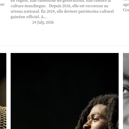
en région. Elle rassemble les générations. Elle célèbre la
ent
age
culture mandingue. Depuis 2018, elle est reconnue au
Con
niveau national. En 2019, elle devient patrimoine culturel
guinéen officiel. A...
24 July, 2026