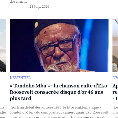
devenu. ...
28 July, 2026
L’ESSENTIEL
L’
« Tondoho Mba » : la chanson culte d'Eko
Ap
Roosevelt consacrée disque d'or 46 ans
re
plus tard
- 
ans.
Sorti au début des années 1980, le titre emblématique «
Le 
adie
Tondoho Mba » du compositeur camerounais Eko Roosevelt
loi
teur
connaît un succès planétaire inédit. Grâce à une reprise du
mai