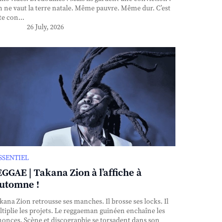
n ne vaut la terre natale. Même pauvre. Même dur. C’est
te con...
26 July, 2026
ESSENTIEL
GGAE | Takana Zion à l’affiche à
automne !
ana Zion retrousse ses manches. Il brosse ses locks. Il
tiplie les projets. Le reggaeman guinéen enchaîne les
onces. Scène et discographie se torsadent dans son