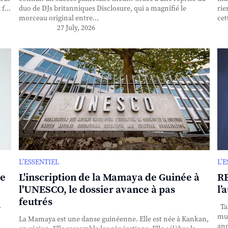
f...
duo de DJs britanniques Disclosure, qui a magnifié le
rie
morceau original entre...
cet
27 July, 2026
L’ESSENTIEL
L’
se
L'inscription de la Mamaya de Guinée à
RE
l'UNESCO, le dossier avance à pas
l’
feutrés
-
Tak
mul
La Mamaya est une danse guinéenne. Elle est née à Kankan,
ann