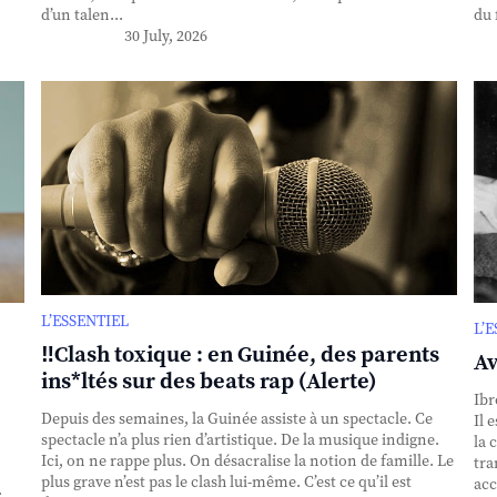
d’un talen...
du 
30 July, 2026
L’ESSENTIEL
L’
‼️Clash toxique : en Guinée, des parents
Av
ins*ltés sur des beats rap (Alerte)
Ibr
Depuis des semaines, la Guinée assiste à un spectacle. Ce
Il 
spectacle n’a plus rien d’artistique. De la musique indigne.
la 
Ici, on ne rappe plus. On désacralise la notion de famille. Le
tra
plus grave n’est pas le clash lui-même. C’est ce qu’il est
acc
.