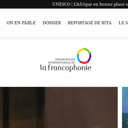
UNESCO | L'Afrique en bonne place sur la liste mondi
ON EN PARLE
DOSSIER
REPORTAGE DE RITA
LE 