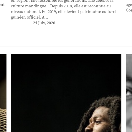
en région. Elle rassemble les générations. Elle célèbre la
ent
age
culture mandingue. Depuis 2018, elle est reconnue au
Con
niveau national. En 2019, elle devient patrimoine culturel
guinéen officiel. A...
24 July, 2026