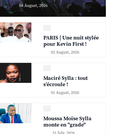
04 August, 2026
PARIS | Une nuit stylée
pour Kevin First !
02 August, 2026
Maciré Sylla : tout
s’écroule !
01 August, 2026
Moussa Moïse Sylla
monte en "grade"
31 July, 2026