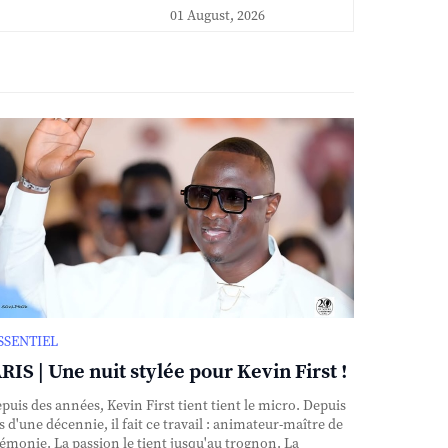
01 August, 2026
ESSENTIEL
RIS | Une nuit stylée pour Kevin First !
uis des années, Kevin First tient tient le micro. Depuis
s d'une décennie, il fait ce travail : animateur-maître de
émonie. La passion le tient jusqu'au trognon. La