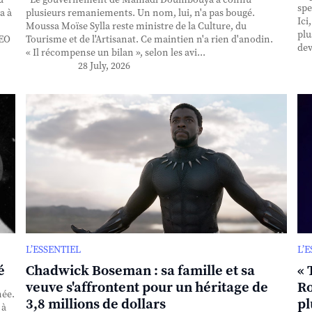
spe
a à
plusieurs remaniements. Un nom, lui, n'a pas bougé.
Ici
Moussa Moïse Sylla reste ministre de la Culture, du
plu
CEO
Tourisme et de l'Artisanat. Ce maintien n'a rien d'anodin.
dev
« Il récompense un bilan », selon les avi...
28 July, 2026
L’ESSENTIEL
L’
é
Chadwick Boseman : sa famille et sa
« 
veuve s'affrontent pour un héritage de
Ro
née.
3,8 millions de dollars
pl
 à