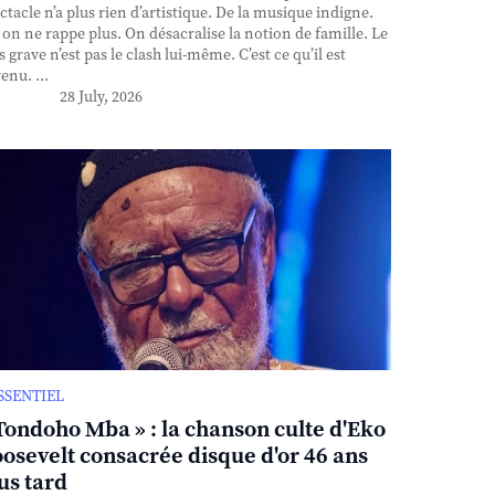
ctacle n’a plus rien d’artistique. De la musique indigne.
, on ne rappe plus. On désacralise la notion de famille. Le
s grave n’est pas le clash lui-même. C’est ce qu’il est
enu. ...
28 July, 2026
ESSENTIEL
Tondoho Mba » : la chanson culte d'Eko
osevelt consacrée disque d'or 46 ans
us tard