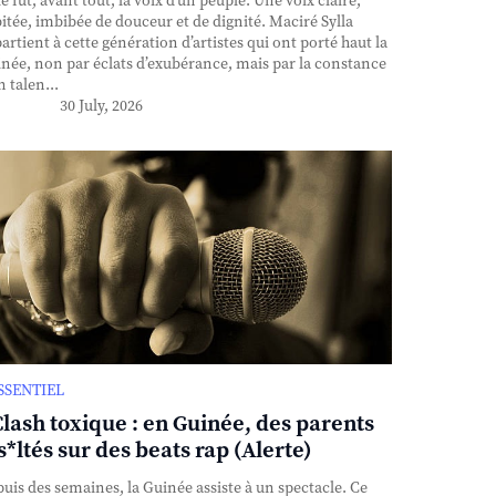
e fut, avant tout, la voix d’un peuple. Une voix claire,
itée, imbibée de douceur et de dignité. Maciré Sylla
artient à cette génération d’artistes qui ont porté haut la
née, non par éclats d’exubérance, mais par la constance
n talen...
30 July, 2026
ESSENTIEL
Clash toxique : en Guinée, des parents
s*ltés sur des beats rap (Alerte)
uis des semaines, la Guinée assiste à un spectacle. Ce