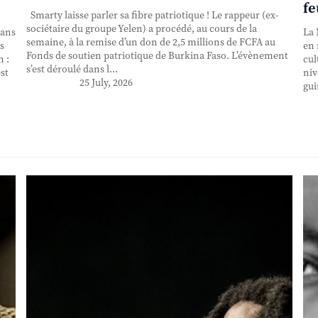
fe
Smarty laisse parler sa fibre patriotique ! Le rappeur (ex-
sociétaire du groupe Yelen) a procédé, au cours de la
 ans
La 
semaine, à la remise d’un don de 2,5 millions de FCFA au
s
en 
Fonds de soutien patriotique de Burkina Faso. L’évènement
n :
cul
s’est déroulé dans l...
st
niv
25 July, 2026
gui