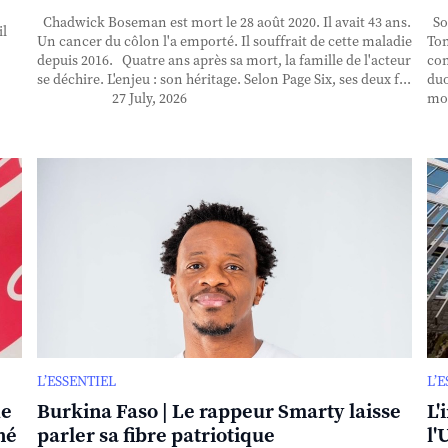
Chadwick Boseman est mort le 28 août 2020. Il avait 43 ans.
Sor
il
Un cancer du côlon l'a emporté. Il souffrait de cette maladie
Ton
depuis 2016. Quatre ans après sa mort, la famille de l'acteur
con
se déchire. L'enjeu : son héritage. Selon Page Six, ses deux f...
duo
27 July, 2026
mor
L’ESSENTIEL
L’
de
Burkina Faso | Le rappeur Smarty laisse
L'
né
parler sa fibre patriotique
l'