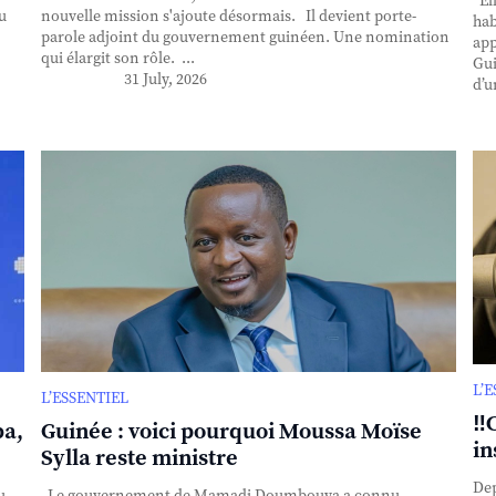
Ell
u
nouvelle mission s'ajoute désormais. Il devient porte-
hab
parole adjoint du gouvernement guinéen. Une nomination
app
qui élargit son rôle. ...
Gui
31 July, 2026
d’u
L’
L’ESSENTIEL
‼️
ba,
Guinée : voici pourquoi Moussa Moïse
in
Sylla reste ministre
Dep
u
Le gouvernement de Mamadi Doumbouya a connu