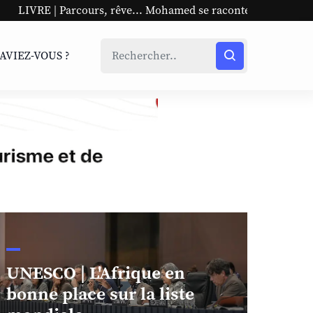
s, rêve... Mohamed se raconte
UNESCO | L'Afrique en bo
SAVIEZ-VOUS ?
UNESCO | L'Afrique en
bonne place sur la liste