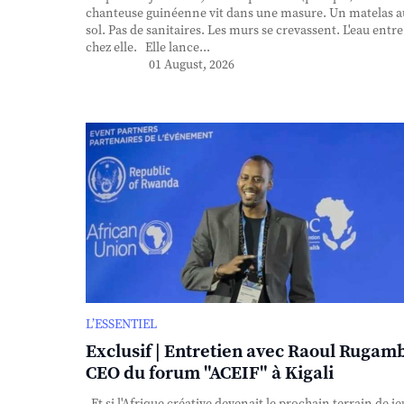
chanteuse guinéenne vit dans une masure. Un matelas a
sol. Pas de sanitaires. Les murs se crevassent. L'eau entre
chez elle. Elle lance...
01 August, 2026
L’ESSENTIEL
Exclusif | Entretien avec Raoul Rugam
CEO du forum "ACEIF" à Kigali
Et si l'Afrique créative devenait le prochain terrain de je