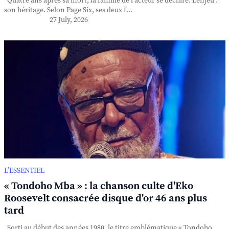
Quatre ans après sa mort, la famille de l'acteur se déchire. L'enjeu :
son héritage. Selon Page Six, ses deux f...
27 July, 2026
L’ESSENTIEL
« Tondoho Mba » : la chanson culte d'Eko
Roosevelt consacrée disque d'or 46 ans plus
tard
Sorti au début des années 1980, le titre emblématique « Tondoho