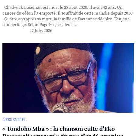
Chadwick Boseman est mort le 28 août 2020. Il avait 43 ans. Un
cancer du côlon l'a emporté. Il souffrait de cette maladie depuis 2016.
Quatre ans après sa mort, la famille de l'acteur se déchire. L'enjeu :
son héritage. Selon Page Six, ses deux f...
27 July, 2026
L’ESSENTIEL
« Tondoho Mba » : la chanson culte d'Eko