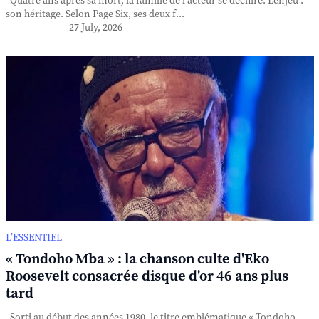
Quatre ans après sa mort, la famille de l'acteur se déchire. L'enjeu :
son héritage. Selon Page Six, ses deux f...
27 July, 2026
L’ESSENTIEL
« Tondoho Mba » : la chanson culte d'Eko
Roosevelt consacrée disque d'or 46 ans plus
tard
Sorti au début des années 1980, le titre emblématique « Tondoho