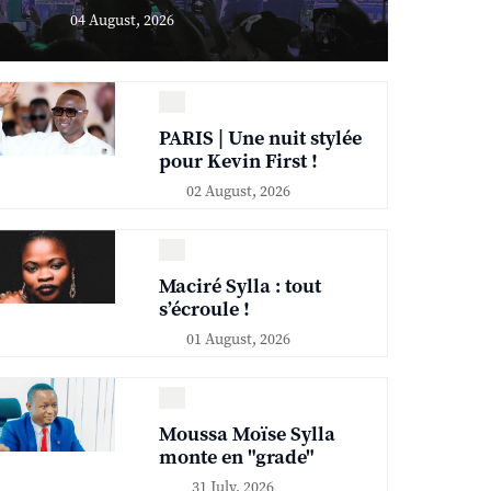
04 August, 2026
PARIS | Une nuit stylée
pour Kevin First !
02 August, 2026
Maciré Sylla : tout
s’écroule !
01 August, 2026
Moussa Moïse Sylla
monte en "grade"
31 July, 2026