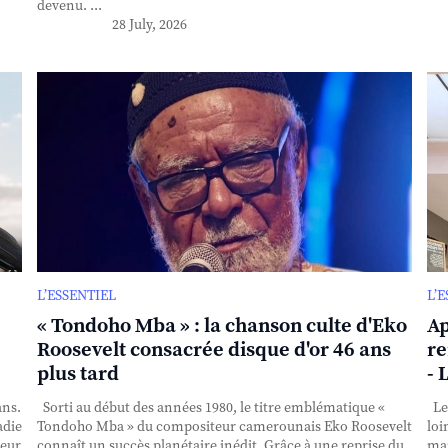
devenu. ...
28 July, 2026
L’ESSENTIEL
L’
« Tondoho Mba » : la chanson culte d'Eko
Ap
Roosevelt consacrée disque d'or 46 ans
re
plus tard
- 
ans.
Sorti au début des années 1980, le titre emblématique «
Le 
adie
Tondoho Mba » du compositeur camerounais Eko Roosevelt
loi
teur
connaît un succès planétaire inédit. Grâce à une reprise du
mai