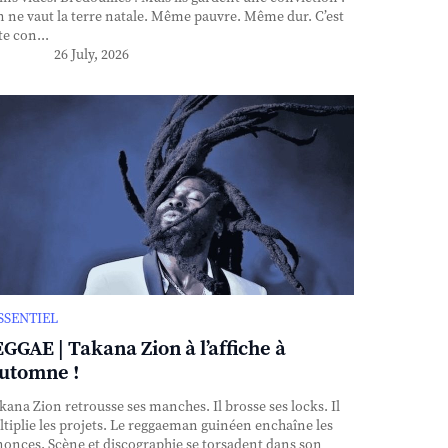
n ne vaut la terre natale. Même pauvre. Même dur. C’est
te con...
26 July, 2026
ESSENTIEL
GGAE | Takana Zion à l’affiche à
automne !
ana Zion retrousse ses manches. Il brosse ses locks. Il
tiplie les projets. Le reggaeman guinéen enchaîne les
onces. Scène et discographie se torsadent dans son