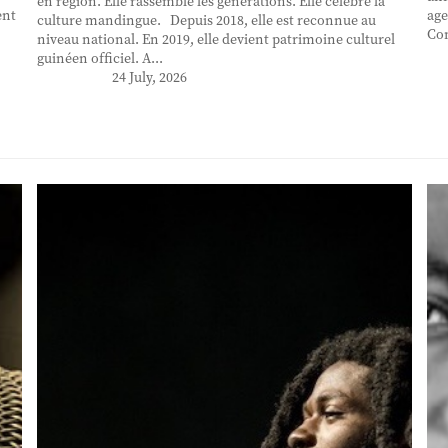
en région. Elle rassemble les générations. Elle célèbre la
ent
age
culture mandingue. Depuis 2018, elle est reconnue au
Con
niveau national. En 2019, elle devient patrimoine culturel
guinéen officiel. A...
24 July, 2026