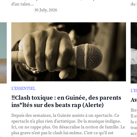
d’un talen...
du 
30 July, 2026
L’ESSENTIEL
L’
‼️Clash toxique : en Guinée, des parents
Av
ins*ltés sur des beats rap (Alerte)
Ibr
Depuis des semaines, la Guinée assiste à un spectacle. Ce
Il 
spectacle n’a plus rien d’artistique. De la musique indigne.
la 
Ici, on ne rappe plus. On désacralise la notion de famille. Le
tra
plus grave n’est pas le clash lui-même. C’est ce qu’il est
acc
.