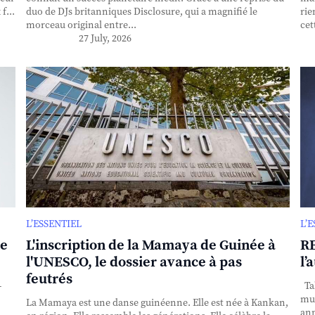
f...
duo de DJs britanniques Disclosure, qui a magnifié le
rie
morceau original entre...
cet
27 July, 2026
L’ESSENTIEL
L’
se
L'inscription de la Mamaya de Guinée à
RE
l'UNESCO, le dossier avance à pas
l’
feutrés
-
Tak
mul
La Mamaya est une danse guinéenne. Elle est née à Kankan,
ann