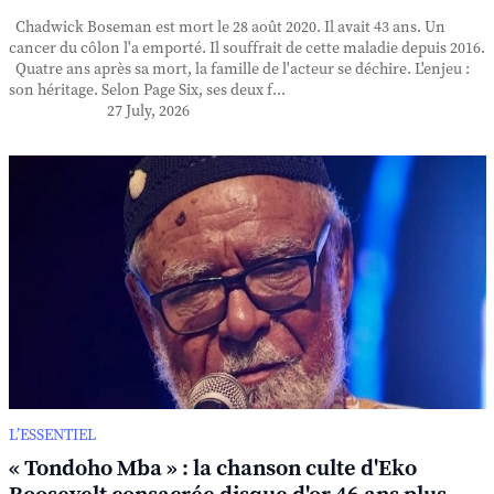
Chadwick Boseman est mort le 28 août 2020. Il avait 43 ans. Un
cancer du côlon l'a emporté. Il souffrait de cette maladie depuis 2016.
Quatre ans après sa mort, la famille de l'acteur se déchire. L'enjeu :
son héritage. Selon Page Six, ses deux f...
27 July, 2026
L’ESSENTIEL
« Tondoho Mba » : la chanson culte d'Eko