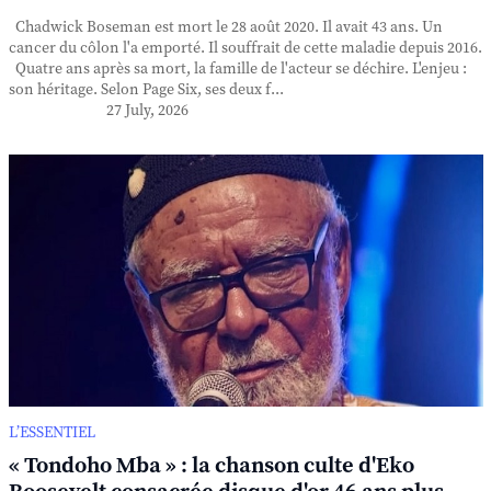
Chadwick Boseman est mort le 28 août 2020. Il avait 43 ans. Un
cancer du côlon l'a emporté. Il souffrait de cette maladie depuis 2016.
Quatre ans après sa mort, la famille de l'acteur se déchire. L'enjeu :
son héritage. Selon Page Six, ses deux f...
27 July, 2026
L’ESSENTIEL
« Tondoho Mba » : la chanson culte d'Eko