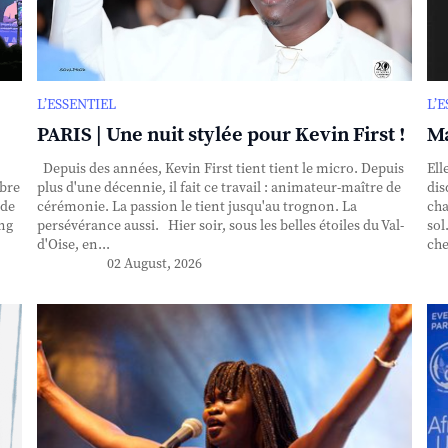
L’ESSENTIEL
L’
PARIS | Une nuit stylée pour Kevin First !
Ma
Depuis des années, Kevin First tient tient le micro. Depuis
Ell
obre
plus d'une décennie, il fait ce travail : animateur-maître de
dis
nde
cérémonie. La passion le tient jusqu'au trognon. La
cha
ing
persévérance aussi. Hier soir, sous les belles étoiles du Val-
sol
d'Oise, en...
che
02 August, 2026