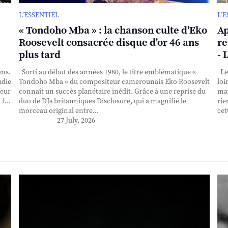
L’ESSENTIEL
L’
« Tondoho Mba » : la chanson culte d'Eko
Ap
Roosevelt consacrée disque d'or 46 ans
re
plus tard
- 
ans.
Sorti au début des années 1980, le titre emblématique «
Le 
adie
Tondoho Mba » du compositeur camerounais Eko Roosevelt
loi
teur
connaît un succès planétaire inédit. Grâce à une reprise du
mai
f...
duo de DJs britanniques Disclosure, qui a magnifié le
rie
morceau original entre...
cet
27 July, 2026