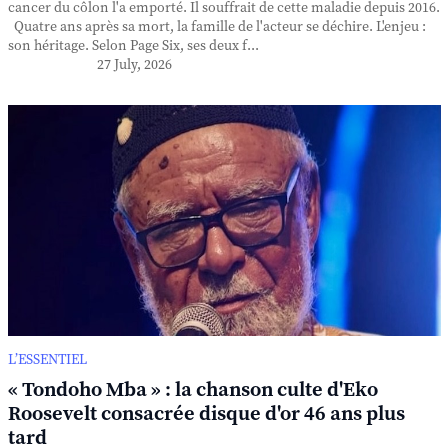
cancer du côlon l'a emporté. Il souffrait de cette maladie depuis 2016.
Quatre ans après sa mort, la famille de l'acteur se déchire. L'enjeu :
son héritage. Selon Page Six, ses deux f...
27 July, 2026
L’ESSENTIEL
« Tondoho Mba » : la chanson culte d'Eko
Roosevelt consacrée disque d'or 46 ans plus
tard