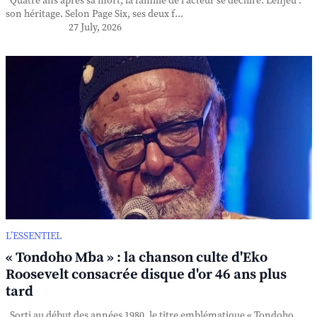
Quatre ans après sa mort, la famille de l'acteur se déchire. L'enjeu :
son héritage. Selon Page Six, ses deux f...
27 July, 2026
L’ESSENTIEL
« Tondoho Mba » : la chanson culte d'Eko
Roosevelt consacrée disque d'or 46 ans plus
tard
Sorti au début des années 1980, le titre emblématique « Tondoho